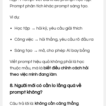
Prompt phân tích khác prompt sáng tạo.
Ví dụ:
Học tập → hỏi kỹ, yêu cầu giải thích
Công việc → hỏi thẳng, yêu cầu rõ đầu ra
Sáng tạo → mở, cho phép AI bay bổng
Viết prompt hiệu quả không phải là học
thuộc mẫu, mà là
biết điều chỉnh cách hỏi
theo việc mình đang làm
.
8. Người mới có cần lo lắng quá về
prompt không?
Câu trả lời là:
không cần căng thẳng
.