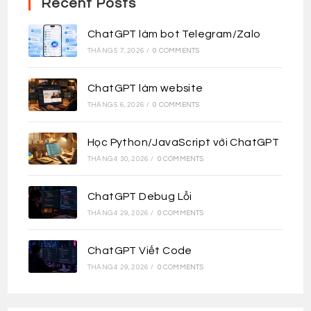
Recent Posts
ChatGPT làm bot Telegram/Zalo
THÁNG 5 7, 2026
/
0 COMMENTS
ChatGPT làm website
THÁNG 5 6, 2026
/
0 COMMENTS
Học Python/JavaScript với ChatGPT
THÁNG 4 30, 2026
/
0 COMMENTS
ChatGPT Debug Lỗi
THÁNG 4 29, 2026
/
0 COMMENTS
ChatGPT Viết Code
THÁNG 4 29, 2026
/
0 COMMENTS