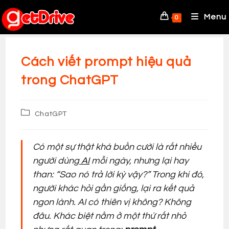
Skip
to
Menu
0
content
Cách viết prompt hiệu quả
trong ChatGPT
Post
ChatGPT
category:
Có một sự thật khá buồn cười là rất nhiều
người dùng
AI
mỗi ngày, nhưng lại hay
than:
“Sao nó trả lời kỳ vậy?”
Trong khi đó,
người khác hỏi gần giống, lại ra kết quả
ngon lành. AI có thiên vị không? Không
đâu. Khác biệt nằm ở một thứ rất nhỏ