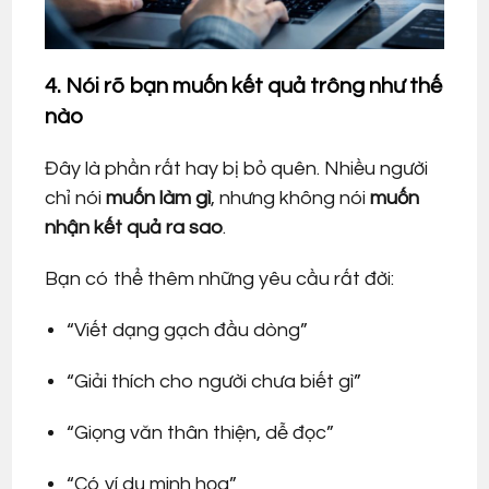
4. Nói rõ bạn muốn kết quả trông như thế
nào
Đây là phần rất hay bị bỏ quên. Nhiều người
chỉ nói
muốn làm gì
, nhưng không nói
muốn
nhận kết quả ra sao
.
Bạn có thể thêm những yêu cầu rất đời:
“Viết dạng gạch đầu dòng”
“Giải thích cho người chưa biết gì”
“Giọng văn thân thiện, dễ đọc”
“Có ví dụ minh họa”