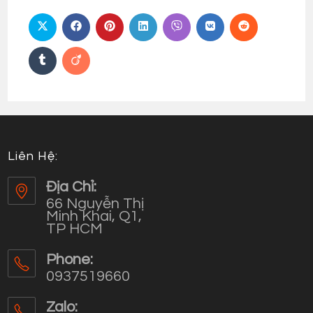
Liên Hệ:
Địa Chỉ:
66 Nguyễn Thị
Minh Khai, Q1,
TP HCM
Phone:
0937519660
Opens
in
Zalo: