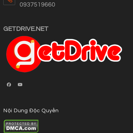
your
0937519660
application
Opens
in
your
GETDRIVE.NET
application
Nội Dung Độc Quyền