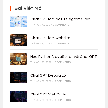
Bài Viết Mới
ChatGPT làm bot Telegram/Zalo
THÁNG 5 7, 2026
/
0 COMMENTS
ChatGPT làm website
THÁNG 5 6, 2026
/
0 COMMENTS
Học Python/JavaScript với ChatGPT
THÁNG 4 30, 2026
/
0 COMMENTS
ChatGPT Debug Lỗi
THÁNG 4 29, 2026
/
0 COMMENTS
ChatGPT Viết Code
THÁNG 4 29, 2026
/
0 COMMENTS