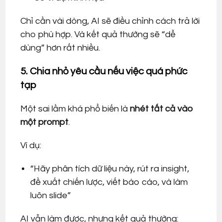
Chỉ cần vài dòng, AI sẽ điều chỉnh cách trả lời
cho phù hợp. Và kết quả thường sẽ “dễ
dùng” hơn rất nhiều.
5. Chia nhỏ yêu cầu nếu việc quá phức
tạp
Một sai lầm khá phổ biến là
nhét tất cả vào
một prompt
.
Ví dụ:
“Hãy phân tích dữ liệu này, rút ra insight,
đề xuất chiến lược, viết báo cáo, và làm
luôn slide”
AI vẫn làm được, nhưng kết quả thường: