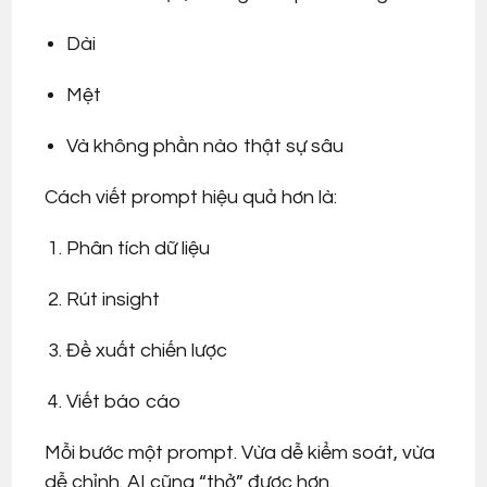
Dài
Mệt
Và không phần nào thật sự sâu
Cách viết prompt hiệu quả hơn là:
Phân tích dữ liệu
Rút insight
Đề xuất chiến lược
Viết báo cáo
Mỗi bước một prompt. Vừa dễ kiểm soát, vừa
dễ chỉnh. AI cũng “thở” được hơn.