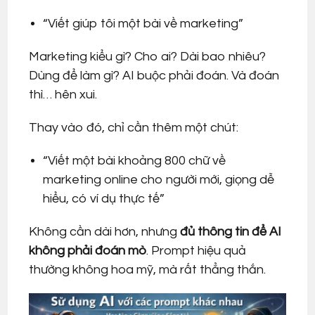
“Viết giúp tôi một bài về marketing”
Marketing kiểu gì? Cho ai? Dài bao nhiêu?
Dùng để làm gì? AI buộc phải đoán. Và đoán
thì… hên xui.
Thay vào đó, chỉ cần thêm một chút:
“Viết một bài khoảng 800 chữ về
marketing online cho người mới, giọng dễ
hiểu, có ví dụ thực tế”
Không cần dài hơn, nhưng
đủ thông tin để AI
không phải đoán mò
. Prompt hiệu quả
thường không hoa mỹ, mà rất thẳng thắn.