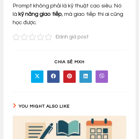
Prompt không phải là kỹ thuật cao siêu. Nó
là
kỹ năng giao tiếp
, mà giao tiếp thì ai cũng
học được.
Đánh giá post
SHARE
CHIA SẺ MXH
THIS
CONTENT
Opens
Opens
Opens
Opens
Opens
in
in
in
in
in
a
a
a
a
a
new
new
new
new
new
window
window
window
window
window
YOU MIGHT ALSO LIKE