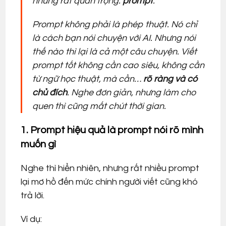
nhưng rất quan trọng:
prompt
.
Prompt không phải là phép thuật. Nó chỉ
là cách bạn nói chuyện với AI. Nhưng nói
thế nào thì lại là cả một câu chuyện. Viết
prompt tốt không cần cao siêu, không cần
từ ngữ học thuật, mà cần…
rõ ràng và có
chủ đích
. Nghe đơn giản, nhưng làm cho
quen thì cũng mất chút thời gian.
1. Prompt hiệu quả là prompt nói rõ mình
muốn gì
Nghe thì hiển nhiên, nhưng rất nhiều prompt
lại mơ hồ đến mức chính người viết cũng khó
trả lời.
Ví dụ: