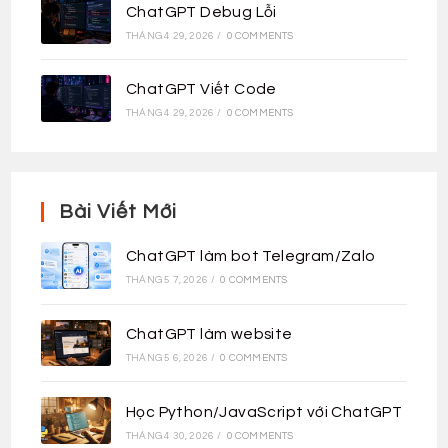
ChatGPT Debug Lỗi
THÁNG 4 29, 2026
/
0 COMMENTS
ChatGPT Viết Code
THÁNG 4 29, 2026
/
0 COMMENTS
Bài Viết Mới
ChatGPT làm bot Telegram/Zalo
THÁNG 5 7, 2026
/
0 COMMENTS
ChatGPT làm website
THÁNG 5 6, 2026
/
0 COMMENTS
Học Python/JavaScript với ChatGPT
THÁNG 4 30, 2026
/
0 COMMENTS