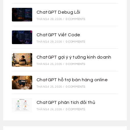
ChatGPT Debug Lỗi
THÁNG 4 29, 2026
/
0 COMMENTS
ChatGPT Viết Code
THÁNG 4 29, 2026
/
0 COMMENTS
ChatGPT gợi ý ý tưởng kinh doanh
THÁNG 4 25, 2026
/
0 COMMENTS
ChatGPT hỗ trợ bán hàng online
THÁNG 4 25, 2026
/
0 COMMENTS
ChatGPT phân tích đối thủ
THÁNG 4 24, 2026
/
0 COMMENTS