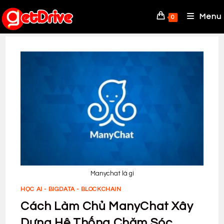
Skip
to
Menu
0
content
Manychat là gì
HỌC AI - BIGDATA - BLOCKCHAIN
Cách Làm Chủ ManyChat Xây
Dựng Hệ Thống Chăm Sóc