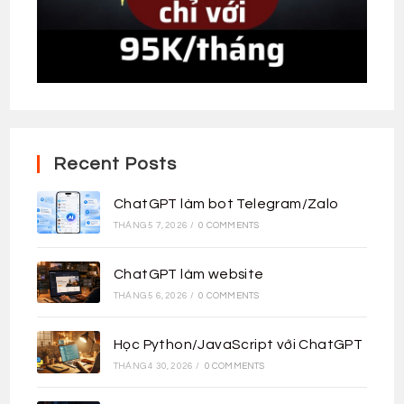
Recent Posts
ChatGPT làm bot Telegram/Zalo
THÁNG 5 7, 2026
/
0 COMMENTS
ChatGPT làm website
THÁNG 5 6, 2026
/
0 COMMENTS
Học Python/JavaScript với ChatGPT
THÁNG 4 30, 2026
/
0 COMMENTS