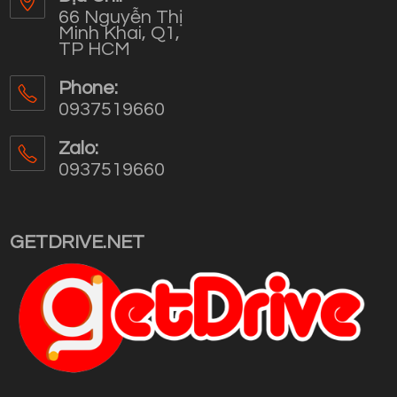
66 Nguyễn Thị
Minh Khai, Q1,
TP HCM
Phone:
0937519660
Opens
in
Zalo:
your
0937519660
application
Opens
in
your
GETDRIVE.NET
application