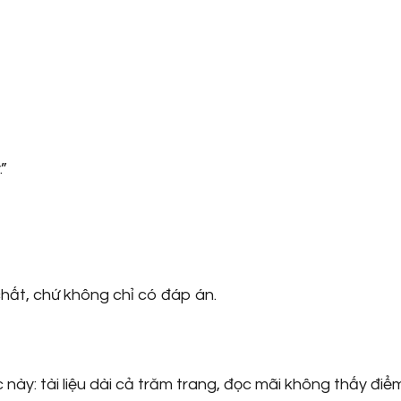
”
hất, chứ không chỉ có đáp án.
 này: tài liệu dài cả trăm trang, đọc mãi không thấy điể