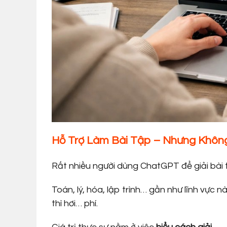
Hỗ Trợ Làm Bài Tập – Nhưng Khô
Rất nhiều người dùng ChatGPT để giải bài 
Toán, lý, hóa, lập trình… gần như lĩnh vực n
thì hơi… phí.