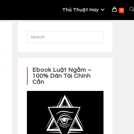
Thủ Thuật Hay
To
0
W
S
Ebook Luật Ngầm –
100% Dân Tài Chính
Cần