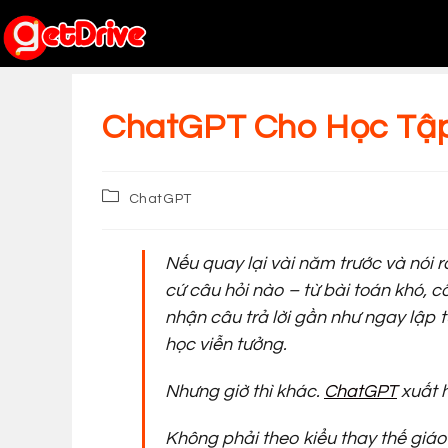
Skip
to
content
ChatGPT Cho Học Tậ
Post
ChatGPT
category:
Nếu quay lại vài năm trước và nói 
cứ câu hỏi nào – từ bài toán khó, c
nhận câu trả lời gần như ngay lập 
học viễn tưởng.
Nhưng giờ thì khác.
ChatGPT
xuất h
Không phải theo kiểu thay thế giáo