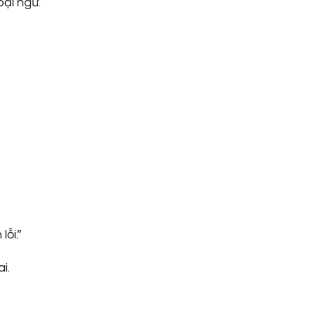
ại ngữ.
lỗi.”
i.