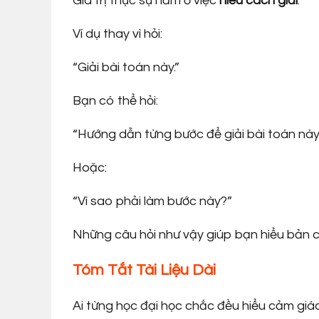
Giá trị thực sự nằm ở việc
hiểu cách giải
.
Ví dụ thay vì hỏi:
“Giải bài toán này.”
Bạn có thể hỏi:
“Hướng dẫn từng bước để giải bài toán này.
Hoặc:
“Vì sao phải làm bước này?”
Những câu hỏi như vậy giúp bạn hiểu bản c
Tóm Tắt Tài Liệu Dài
Ai từng học đại học chắc đều hiểu cảm giác