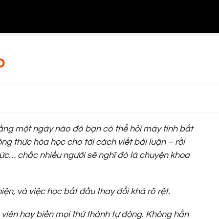
p
rằng một ngày nào đó bạn có thể hỏi máy tính bất
ông thức hóa học cho tới cách viết bài luận – rồi
tức… chắc nhiều người sẽ nghĩ đó là chuyện khoa
iện, và việc học bắt đầu thay đổi khá rõ rệt.
 viên hay biến mọi thứ thành tự động. Không hẳn