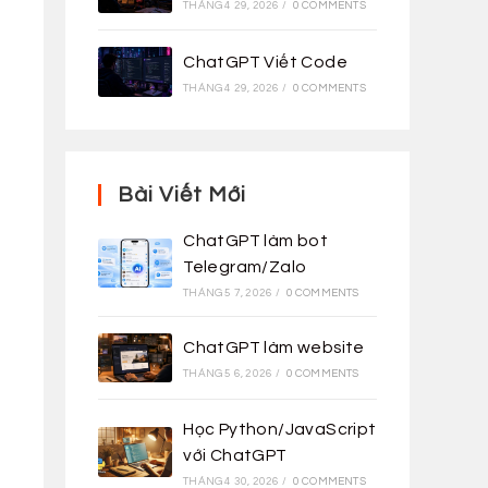
THÁNG 4 29, 2026
/
0 COMMENTS
ChatGPT Viết Code
THÁNG 4 29, 2026
/
0 COMMENTS
Bài Viết Mới
ChatGPT làm bot
Telegram/Zalo
THÁNG 5 7, 2026
/
0 COMMENTS
ChatGPT làm website
THÁNG 5 6, 2026
/
0 COMMENTS
Học Python/JavaScript
với ChatGPT
THÁNG 4 30, 2026
/
0 COMMENTS