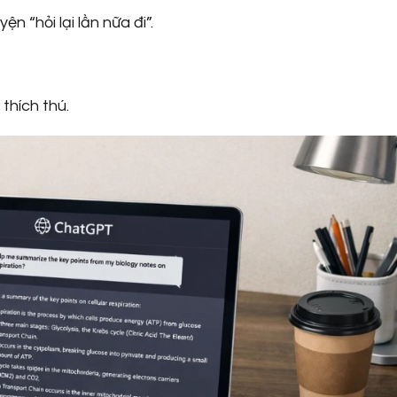
 “hỏi lại lần nữa đi”.
 thích thú.