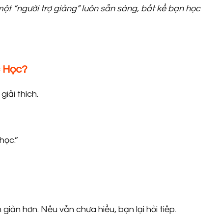
ột “người trợ giảng” luôn sẵn sàng, bất kể bạn học
c Học?
iải thích.
học.”
iản hơn. Nếu vẫn chưa hiểu, bạn lại hỏi tiếp.