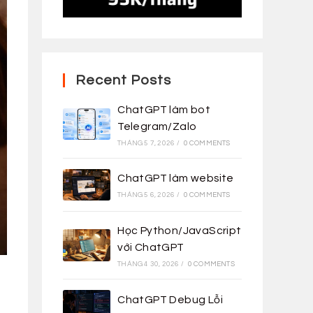
Recent Posts
ChatGPT làm bot
Telegram/Zalo
THÁNG 5 7, 2026
/
0 COMMENTS
ChatGPT làm website
THÁNG 5 6, 2026
/
0 COMMENTS
Học Python/JavaScript
với ChatGPT
THÁNG 4 30, 2026
/
0 COMMENTS
ChatGPT Debug Lỗi