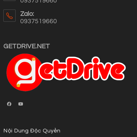
0937519660
Opens
in
Zalo:
your
0937519660
application
Opens
in
your
GETDRIVE.NET
application
Nội Dung Độc Quyền