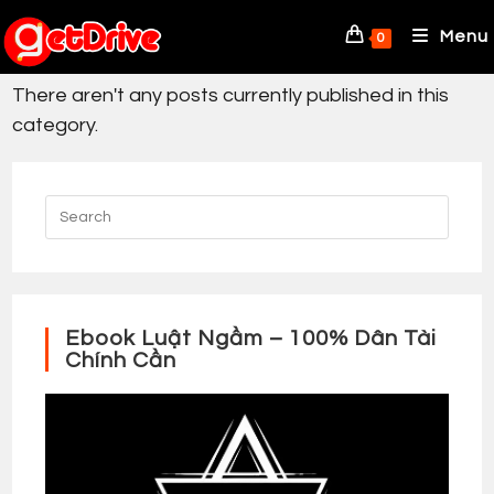
Skip
to
Menu
0
content
There aren't any posts currently published in this
category.
Ebook Luật Ngầm – 100% Dân Tài
Chính Cần