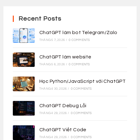
Recent Posts
ChatGPT làm bot Telegram/Zalo
THÁNG 5 7, 2026
/
0 COMMENTS
ChatGPT làm website
THÁNG 5 6, 2026
/
0 COMMENTS
Học Python/JavaScript với ChatGPT
THÁNG 4 30, 2026
/
0 COMMENTS
ChatGPT Debug Lỗi
THÁNG 4 29, 2026
/
0 COMMENTS
ChatGPT Viết Code
THÁNG 4 29, 2026
/
0 COMMENTS