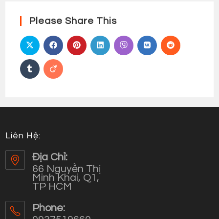
Please Share This
Liên Hệ:
Địa Chỉ:
66 Nguyễn Thị
Minh Khai, Q1,
TP HCM
Phone: