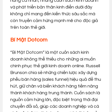
năng cá nhân, những cuốn sách kinh doanh
và phát triển bản thân kinh điển dưới đây
không chỉ mang đến kiến thức sâu sắc mà
còn truyền cảm hứng mạnh mẽ cho độc giả
trên toàn thế giới.
Bí Mật Dotcom
“Bí Mật Dotcom” là một cuốn sách kinh
doanh không thể thiếu cho những ai muốn
chinh phục thế giới kinh doanh online. Russell
Brunson chia sẻ những chiến lược xây dựng
phễu bán hàng (sales funnel) hiệu quả để thu
hút, giữ chân và biến khách hàng tiềm năng
thành khách hàng trung thành. Cuốn sách là
nguồn cảm hứng lớn, đặc biệt trong thời đại
chuyển đổi số, giúp các doanh nghiệp và cá