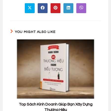
CONTENT
Opens
Opens
Opens
Opens
Opens
in
in
in
in
in
a
a
a
a
a
new
new
new
new
new
window
window
window
window
window
YOU MIGHT ALSO LIKE
Top Sách Kinh Doanh Giúp Bạn Xây Dựng
Thương Hiệu