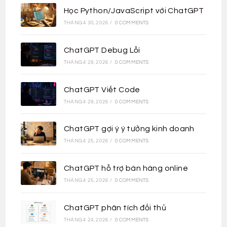
Học Python/JavaScript với ChatGPT
THÁNG 4 30, 2026
/
0 COMMENTS
ChatGPT Debug Lỗi
THÁNG 4 29, 2026
/
0 COMMENTS
ChatGPT Viết Code
THÁNG 4 29, 2026
/
0 COMMENTS
ChatGPT gợi ý ý tưởng kinh doanh
THÁNG 4 25, 2026
/
0 COMMENTS
ChatGPT hỗ trợ bán hàng online
THÁNG 4 25, 2026
/
0 COMMENTS
ChatGPT phân tích đối thủ
THÁNG 4 24, 2026
/
0 COMMENTS