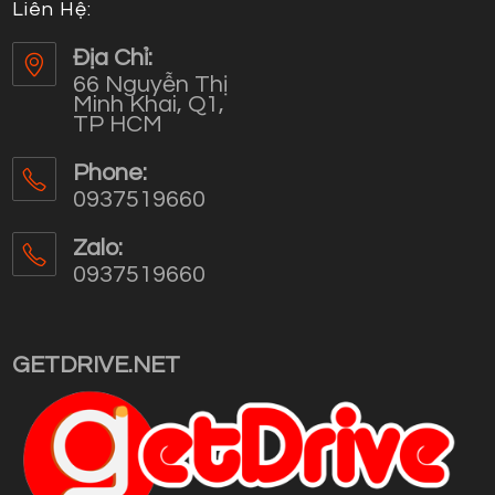
Liên Hệ:
Địa Chỉ:
66 Nguyễn Thị
Minh Khai, Q1,
TP HCM
Phone:
0937519660
Opens
in
Zalo:
your
0937519660
application
Opens
in
your
GETDRIVE.NET
application