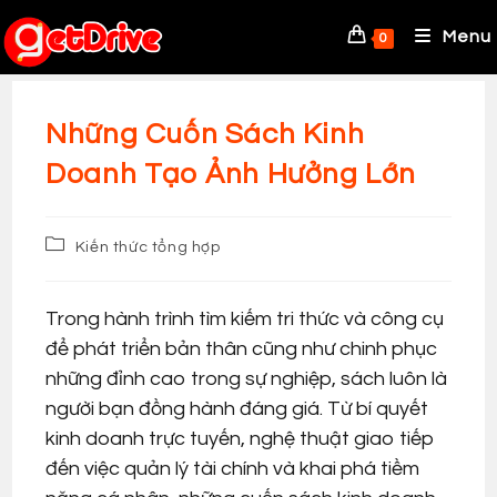
Skip
to
Menu
0
content
Những Cuốn Sách Kinh
Doanh Tạo Ảnh Hưởng Lớn
Post
Kiến thức tổng hợp
category:
Trong hành trình tìm kiếm tri thức và công cụ
để phát triển bản thân cũng như chinh phục
những đỉnh cao trong sự nghiệp, sách luôn là
người bạn đồng hành đáng giá. Từ bí quyết
kinh doanh trực tuyến, nghệ thuật giao tiếp
đến việc quản lý tài chính và khai phá tiềm