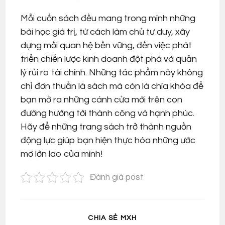
Mỗi cuốn sách đều mang trong mình những
bài học giá trị, từ cách làm chủ tư duy, xây
dựng mối quan hệ bền vững, đến việc phát
triển chiến lược kinh doanh đột phá và quản
lý rủi ro tài chính. Những tác phẩm này không
chỉ đơn thuần là sách mà còn là chìa khóa để
bạn mở ra những cánh cửa mới trên con
đường hướng tới thành công và hạnh phúc.
Hãy để những trang sách trở thành nguồn
động lực giúp bạn hiện thực hóa những ước
mơ lớn lao của mình!
Đánh giá post
SHARE
CHIA SẺ MXH
THIS