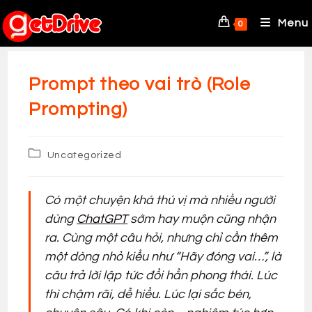
Skip
to
Menu
0
content
Prompt theo vai trò (Role
Prompting)
Post
Uncategorized
category:
Có một chuyện khá thú vị mà nhiều người
dùng
ChatGPT
sớm hay muộn cũng nhận
ra. Cùng một câu hỏi, nhưng chỉ cần thêm
một dòng nhỏ kiểu như
“Hãy đóng vai…”
, là
câu trả lời lập tức đổi hẳn phong thái. Lúc
thì chậm rãi, dễ hiểu. Lúc lại sắc bén,