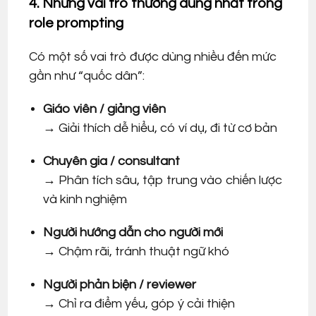
4. Những vai trò thường dùng nhất trong
role prompting
Có một số vai trò được dùng nhiều đến mức
gần như “quốc dân”:
Giáo viên / giảng viên
→ Giải thích dễ hiểu, có ví dụ, đi từ cơ bản
Chuyên gia / consultant
→ Phân tích sâu, tập trung vào chiến lược
và kinh nghiệm
Người hướng dẫn cho người mới
→ Chậm rãi, tránh thuật ngữ khó
Người phản biện / reviewer
→ Chỉ ra điểm yếu, góp ý cải thiện