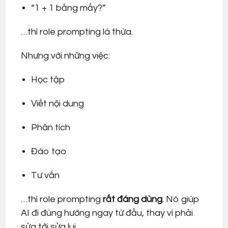
“1 + 1 bằng mấy?”
…thì role prompting là thừa.
Nhưng với những việc:
Học tập
Viết nội dung
Phân tích
Đào tạo
Tư vấn
…thì role prompting
rất đáng dùng
. Nó giúp
AI đi đúng hướng ngay từ đầu, thay vì phải
sửa tới sửa lui.