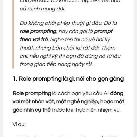
chuyên sâu. Có khi còn… nghiêm túc hơn
cả mình mong đợi.
Đó không phải phép thuật gì đâu. Đó là
role prompting
, hay còn gọi là
prompt
theo vai trò
. Nghe tên thì có vẻ hơi kỹ
thuật, nhưng bản chất lại rất đời. Thậm
chí, nếu nghĩ kỹ thì bạn đã dùng nó từ lâu
trong giao tiếp hàng ngày rồi.
1. Role prompting là gì, nói cho gọn gàng
Role prompting
là cách bạn yêu cầu AI
đóng
vai một nhân vật, một nghề nghiệp, hoặc một
góc nhìn cụ thể
trước khi thực hiện nhiệm vụ.
Ví dụ: