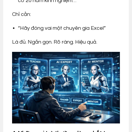
có 20 năm kinh nghiệm…”
Chỉ cần:
“Hãy đóng vai một chuyên gia Excel”
Là đủ. Ngắn gọn. Rõ ràng. Hiệu quả.