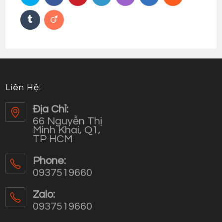
Liên Hệ:
Địa Chỉ:
66 Nguyễn Thị
Minh Khai, Q1,
TP HCM
Phone:
0937519660
Opens
in
Zalo:
your
0937519660
application
Opens