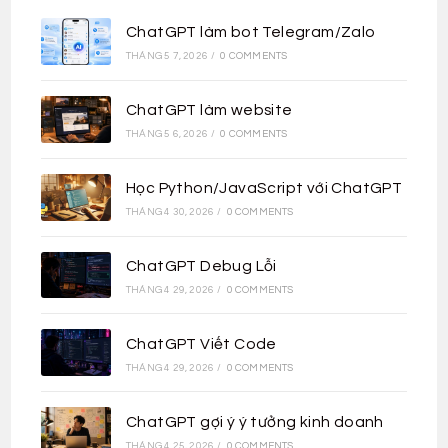
ChatGPT làm bot Telegram/Zalo
THÁNG 5 7, 2026
/
0 COMMENTS
ChatGPT làm website
THÁNG 5 6, 2026
/
0 COMMENTS
Học Python/JavaScript với ChatGPT
THÁNG 4 30, 2026
/
0 COMMENTS
ChatGPT Debug Lỗi
THÁNG 4 29, 2026
/
0 COMMENTS
ChatGPT Viết Code
THÁNG 4 29, 2026
/
0 COMMENTS
ChatGPT gợi ý ý tưởng kinh doanh
THÁNG 4 25, 2026
/
0 COMMENTS