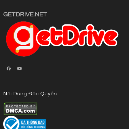
in
your
GETDRIVE.NET
application
Nội Dung Độc Quyền