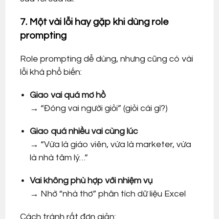
7. Một vài lỗi hay gặp khi dùng role
prompting
Role prompting dễ dùng, nhưng cũng có vài
lỗi khá phổ biến:
Giao vai quá mơ hồ
→ “Đóng vai người giỏi” (giỏi cái gì?)
Giao quá nhiều vai cùng lúc
→ “Vừa là giáo viên, vừa là marketer, vừa
là nhà tâm lý…”
Vai không phù hợp với nhiệm vụ
→ Nhờ “nhà thơ” phân tích dữ liệu Excel
Cách tránh rất đơn giản: