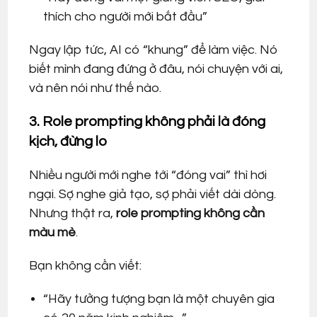
thích cho người mới bắt đầu”
Ngay lập tức, AI có “khung” để làm việc. Nó
biết mình đang đứng ở đâu, nói chuyện với ai,
và nên nói như thế nào.
3. Role prompting không phải là đóng
kịch, đừng lo
Nhiều người mới nghe tới “đóng vai” thì hơi
ngại. Sợ nghe giả tạo, sợ phải viết dài dòng.
Nhưng thật ra,
role prompting không cần
màu mè
.
Bạn không cần viết:
“Hãy tưởng tượng bạn là một chuyên gia