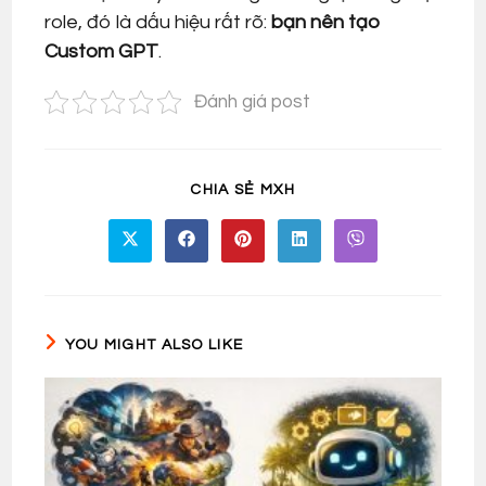
role, đó là dấu hiệu rất rõ:
bạn nên tạo
Custom GPT
.
Đánh giá post
SHARE
CHIA SẺ MXH
THIS
CONTENT
Opens
Opens
Opens
Opens
Opens
in
in
in
in
in
a
a
a
a
a
new
new
new
new
new
window
window
window
window
window
YOU MIGHT ALSO LIKE