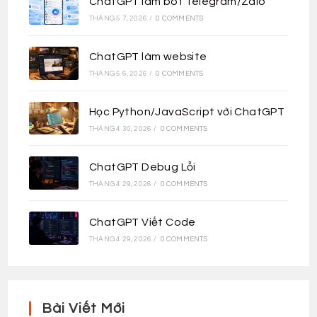
ChatGPT làm bot Telegram/Zalo
THÁNG 5 7, 2026
/
0 COMMENTS
ChatGPT làm website
THÁNG 5 6, 2026
/
0 COMMENTS
Học Python/JavaScript với ChatGPT
THÁNG 4 30, 2026
/
0 COMMENTS
ChatGPT Debug Lỗi
THÁNG 4 29, 2026
/
0 COMMENTS
ChatGPT Viết Code
THÁNG 4 29, 2026
/
0 COMMENTS
Bài Viết Mới