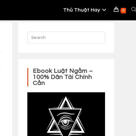
Thủ Thuật Hay
To
0
W
S
Ebook Luật Ngầm –
100% Dân Tài Chính
Cần