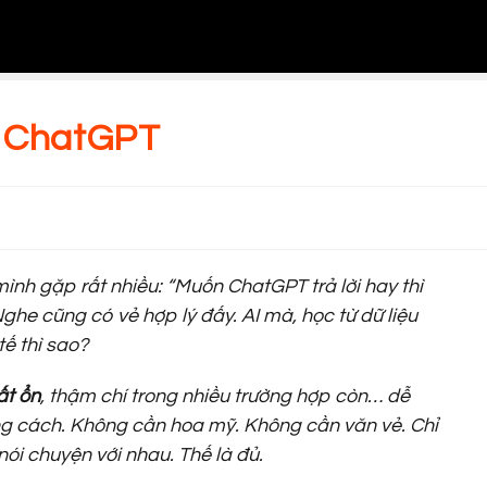
o ChatGPT
ình gặp rất nhiều:
“Muốn ChatGPT trả lời hay thì
ghe cũng có vẻ hợp lý đấy. AI mà, học từ dữ liệu
tế thì sao?
ất ổn
, thậm chí trong nhiều trường hợp còn… dễ
úng cách. Không cần hoa mỹ. Không cần văn vẻ. Chỉ
ói chuyện với nhau. Thế là đủ.