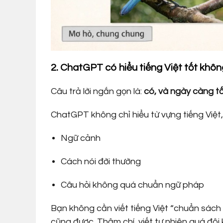
2. ChatGPT có hiểu tiếng Việt tốt khô
Câu trả lời ngắn gọn là:
có, và ngày càng t
ChatGPT không chỉ hiểu từ vựng tiếng Việt,
Ngữ cảnh
Cách nói đời thường
Câu hỏi không quá chuẩn ngữ pháp
Bạn không cần viết tiếng Việt “chuẩn sách
cũng được. Thậm chí, viết tự nhiên quá đôi