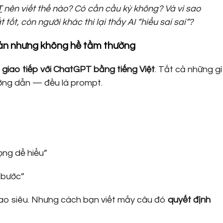
T
nên viết thế nào? Có cần cầu kỳ không? Và vì sao
t tốt, còn người khác thì lại thấy AI “hiểu sai sai”?
giản nhưng không hề tầm thường
 giao tiếp với ChatGPT bằng tiếng Việt
. Tất cả những gì
ớng dẫn — đều là prompt.
ọng dễ hiểu”
 bước”
cao siêu. Nhưng cách bạn viết mấy câu đó
quyết định