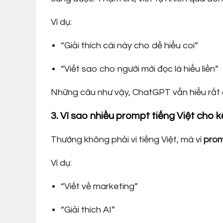
Ví dụ:
“Giải thích cái này cho dễ hiểu coi”
“Viết sao cho người mới đọc là hiểu liền”
Những câu như vậy, ChatGPT vẫn hiểu rất 
3. Vì sao nhiều prompt tiếng Việt cho 
Thường không phải vì tiếng Việt, mà vì
prom
Ví dụ:
“Viết về marketing”
“Giải thích AI”