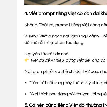
4. Viết prompt tiếng Việt có cần dài k
Không. Thật ra,
prompt tiếng Việt càng n
Vì tiếng Việt là ngôn ngữ giàu ngữ cảnh. Chỉ
dài mà rối thì lại phản tác dụng.
Nguyên tắc rất dễ nhớ:
Viết đủ để AI hiểu, đừng viết để “cho có
Một prompt tốt có thể chỉ dài 1–2 câu, như
“Tóm tắt nội dung này thành 5 ý chính, vi
“Giải thích như đang nói chuyện với người
5. Có nên dùng tiếng Việt đời thường 