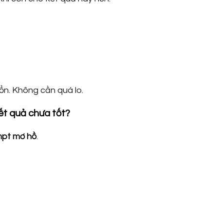
ổn. Không cần quá lo.
kết quả chưa tốt?
pt mơ hồ
.