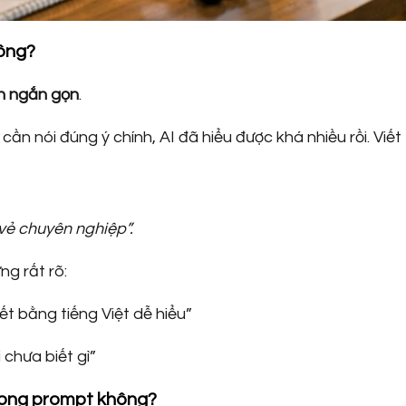
hông?
ên ngắn gọn
.
 cần nói đúng ý chính, AI đã hiểu được khá nhiều rồi. Viết
 vẻ chuyên nghiệp”.
ng rất rõ:
ết bằng tiếng Việt dễ hiểu”
 chưa biết gì”
trong prompt không?