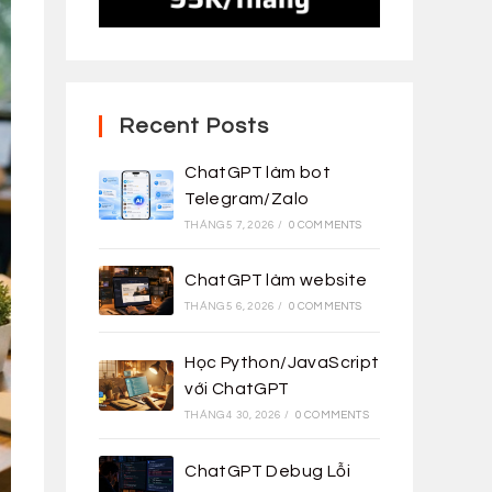
Recent Posts
ChatGPT làm bot
Telegram/Zalo
THÁNG 5 7, 2026
/
0 COMMENTS
ChatGPT làm website
THÁNG 5 6, 2026
/
0 COMMENTS
Học Python/JavaScript
với ChatGPT
THÁNG 4 30, 2026
/
0 COMMENTS
ChatGPT Debug Lỗi