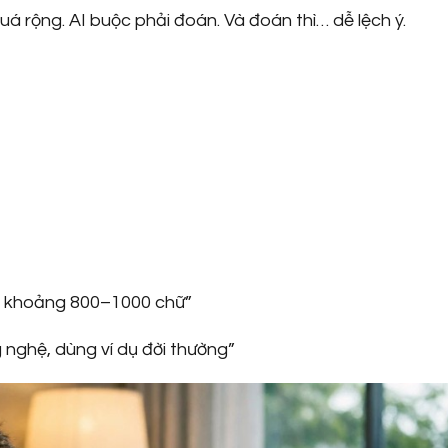
á rộng. AI buộc phải đoán. Và đoán thì… dễ lệch ý.
i, khoảng 800–1000 chữ”
 nghệ, dùng ví dụ đời thường”