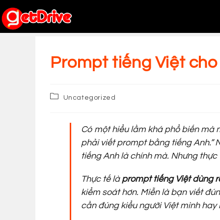
Skip
to
content
Prompt tiếng Việt ch
Post
Uncategorized
category:
Có một hiểu lầm khá phổ biến mà m
phải viết prompt bằng tiếng Anh.”
N
tiếng Anh là chính mà. Nhưng thực 
Thực tế là
prompt tiếng Việt dùng r
kiểm soát hơn. Miễn là bạn viết đ
cần đúng kiểu người Việt mình hay n