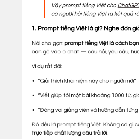
Vậy prompt tiếng Việt cho
ChatGP
có người hỏi tiếng Việt ra kết quả rấ
1. Prompt tiếng Việt là gì? Nghe đơn 
Nói cho gọn:
prompt tiếng Việt là cách bạn
bạn gõ vào ô chat — câu hỏi, yêu cầu, hư
Ví dụ rất đời:
“Giải thích khái niệm này cho người mới”
“Viết giúp tôi một bài khoảng 1000 từ, gi
“Đóng vai giảng viên và hướng dẫn từng
Đó đều là prompt tiếng Việt. Không có gì 
trực tiếp chất lượng câu trả lời
.