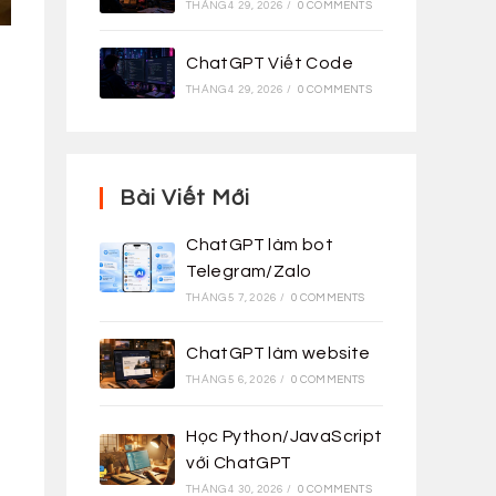
THÁNG 4 29, 2026
/
0 COMMENTS
ChatGPT Viết Code
THÁNG 4 29, 2026
/
0 COMMENTS
Bài Viết Mới
ChatGPT làm bot
Telegram/Zalo
THÁNG 5 7, 2026
/
0 COMMENTS
ChatGPT làm website
THÁNG 5 6, 2026
/
0 COMMENTS
Học Python/JavaScript
với ChatGPT
THÁNG 4 30, 2026
/
0 COMMENTS