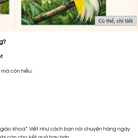
ng?
ốt
.
 mà còn hiểu:
 giáo khoa”. Viết như cách bạn nói chuyện hàng ngày
 khi còn cho kết quả hay hơn.