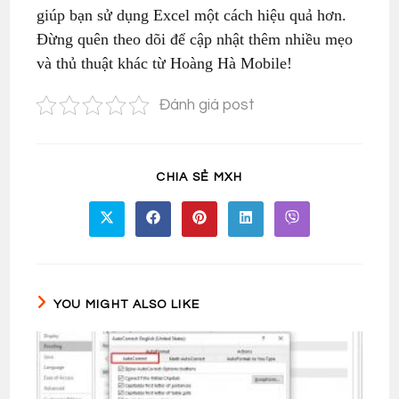
giúp bạn sử dụng Excel một cách hiệu quả hơn.
Đừng quên theo dõi để cập nhật thêm nhiều mẹo
và thủ thuật khác từ Hoàng Hà Mobile!
Đánh giá post
SHARE
CHIA SẺ MXH
THIS
CONTENT
Opens
Opens
Opens
Opens
Opens
in
in
in
in
in
a
a
a
a
a
new
new
new
new
new
window
window
window
window
window
YOU MIGHT ALSO LIKE