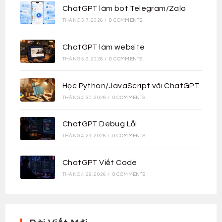
ChatGPT làm bot Telegram/Zalo
THÁNG 5 7, 2026
/
0 COMMENTS
ChatGPT làm website
THÁNG 5 6, 2026
/
0 COMMENTS
Học Python/JavaScript với ChatGPT
THÁNG 4 30, 2026
/
0 COMMENTS
ChatGPT Debug Lỗi
THÁNG 4 29, 2026
/
0 COMMENTS
ChatGPT Viết Code
THÁNG 4 29, 2026
/
0 COMMENTS