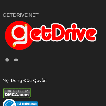
Opens
in
your
GETDRIVE.NET
application
Nội Dung Độc Quyền