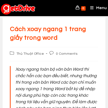
Skip
to
Menu
0
content
Cách xoay ngang 1 trang
giấy trong word
Post
Post
Thủ Thuật Office
0 Comments
category:
comments:
Xoay ngang toàn bộ văn bản Word thì
chắc hẳn các bạn đều biết, nhưng thường
thì trong văn bản Word các bạn chỉ muốn
xoay ngang 1 trang Word bất kỳ để nhập
nội dung phù hợp còn các trang khác
trong tài liệu vẫn giữ nguyên. Để làm được