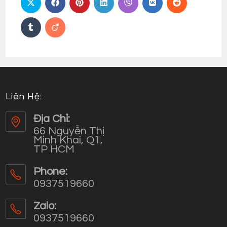
Liên Hệ:
Địa Chỉ:
66 Nguyễn Thị
Minh Khai, Q1,
TP HCM
Phone:
0937519660
Opens
in
Zalo:
your
0937519660
application