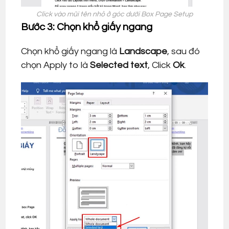
Click vào mũi tên nhỏ ở góc dưới Box Page Setup
Bước 3: Chọn khổ giấy ngang
Chọn khổ giấy ngang là
Landscape
, sau đó
chọn Apply to là
Selected text
, Click
Ok
.