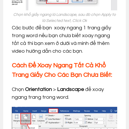
Chọn khổ giấy ngang là Landscape, sau đó chọn Apply to
là Selected text, Click Ok
Các bước để bạn xoay ngang 1 trang giấy
trong word nếu bạn chưa biết xoay ngang
tất cả thì bạn xem ở dưới và mình để thêm
video hướng dẫn cho các bạn.
Cách Để Xoay Ngang Tất Cả Khổ
Trang Giấy Cho Các Bạn Chưa Biết:
Chọn
Orientation
>
Landscape
để xoay
ngang trang trong word.