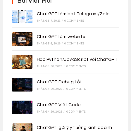
Bài Viết Mới
ChatGPT làm bot Telegram/Zalo
THÁNG 5 7, 2026
/
0 COMMENTS
ChatGPT làm website
THÁNG 5 6, 2026
/
0 COMMENTS
Học Python/JavaScript với ChatGPT
THÁNG 4 30, 2026
/
0 COMMENTS
ChatGPT Debug Lỗi
THÁNG 4 29, 2026
/
0 COMMENTS
ChatGPT Viết Code
THÁNG 4 29, 2026
/
0 COMMENTS
ChatGPT gợi ý ý tưởng kinh doanh