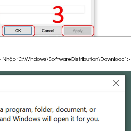
> Nhập ‘C:\Windows\SoftwareDistribution\Download’ >