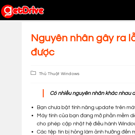
Skip
to
content
Nguyên nhân gây ra l
được
Post
Thủ Thuật Windows
category:
Có nhiều nguyên nhân khác nhau dẫ
Bạn chưa bật tính năng update trên máy
Máy tính của bạn đang mở phần mềm diệ
cho phép cập nhật hệ điều hành Windo
Các tệp tin bị hỏng làm ảnh hưởng đến 