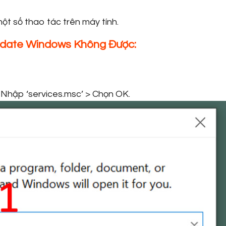
ột số thao tác trên máy tính.
pdate Windows Không Được:
 Nhập ‘services.msc’ > Chọn OK.