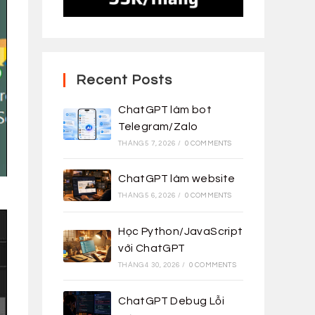
Recent Posts
ChatGPT làm bot
Telegram/Zalo
THÁNG 5 7, 2026
/
0 COMMENTS
ChatGPT làm website
THÁNG 5 6, 2026
/
0 COMMENTS
Học Python/JavaScript
với ChatGPT
THÁNG 4 30, 2026
/
0 COMMENTS
ChatGPT Debug Lỗi