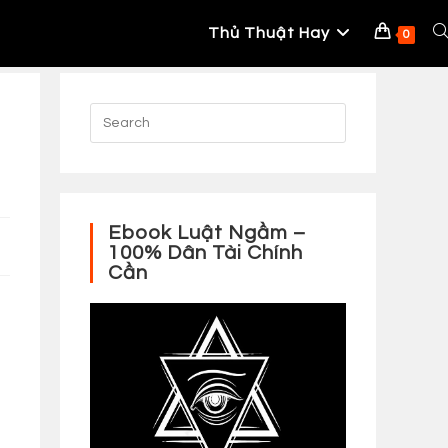
Thủ Thuật Hay
To
0
W
S
Ebook Luật Ngầm –
100% Dân Tài Chính
Cần