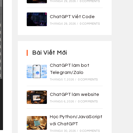
THÁNG 4 29, 2026
/
0 COMMENTS
ChatGPT Viết Code
THÁNG 4 29, 2026
/
0 COMMENTS
Bài Viết Mới
ChatGPT làm bot
Telegram/Zalo
THÁNG 5 7, 2026
/
0 COMMENTS
ChatGPT làm website
THÁNG 5 6, 2026
/
0 COMMENTS
Học Python/JavaScript
với ChatGPT
THÁNG 4 30, 2026
/
0 COMMENTS