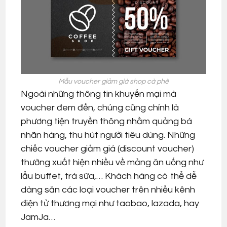
Mẫu voucher giảm giá shop cà phê
Ngoài những thông tin khuyến mại mà
voucher đem đến, chúng cũng chính là
phương tiện truyền thông nhằm quảng bá
nhãn hàng, thu hút người tiêu dùng. Những
chiếc voucher giảm giá (discount voucher)
thường xuất hiện nhiều về mảng ăn uống như
lẩu buffet, trà sữa,… Khách hàng có thể dễ
dàng săn các loại voucher trên nhiều kênh
điện tử thương mại như taobao, lazada, hay
JamJa…