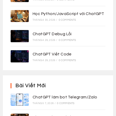
Học Python/JavaScript với ChatGPT
THÁNG 4 30, 2026
/
0 COMMENTS
ChatGPT Debug Lỗi
THÁNG 4 29, 2026
/
0 COMMENTS
ChatGPT Viết Code
THÁNG 4 29, 2026
/
0 COMMENTS
Bài Viết Mới
ChatGPT làm bot Telegram/Zalo
THÁNG 5 7, 2026
/
0 COMMENTS