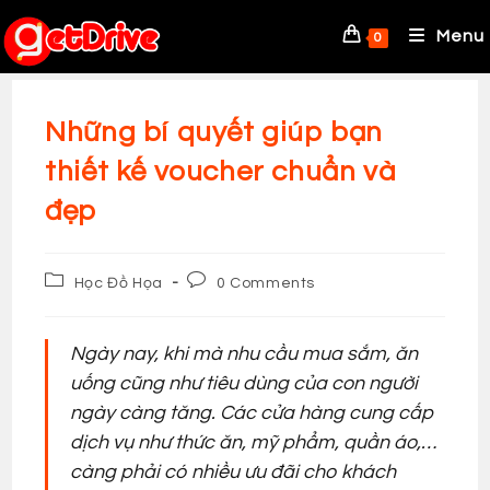
Skip
to
Menu
0
content
Những bí quyết giúp bạn
thiết kế voucher chuẩn và
đẹp
Post
Post
Học Đồ Họa
0 Comments
category:
comments:
Ngày nay, khi mà nhu cầu mua sắm, ăn
uống cũng như tiêu dùng của con người
ngày càng tăng. Các cửa hàng cung cấp
dịch vụ như thức ăn, mỹ phẩm, quần áo,…
càng phải có nhiều ưu đãi cho khách