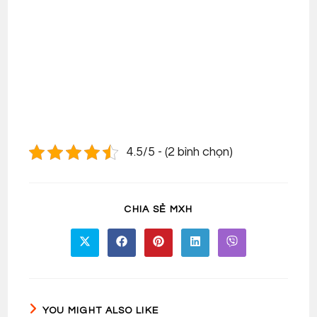
4.5/5 - (2 bình chọn)
SHARE
CHIA SẺ MXH
THIS
CONTENT
Opens
Opens
Opens
Opens
Opens
in
in
in
in
in
a
a
a
a
a
new
new
new
new
new
window
window
window
window
window
YOU MIGHT ALSO LIKE