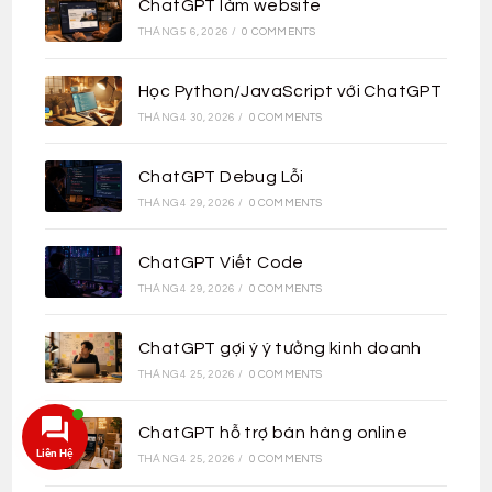
ChatGPT làm website
THÁNG 5 6, 2026
/
0 COMMENTS
Học Python/JavaScript với ChatGPT
THÁNG 4 30, 2026
/
0 COMMENTS
ChatGPT Debug Lỗi
THÁNG 4 29, 2026
/
0 COMMENTS
ChatGPT Viết Code
THÁNG 4 29, 2026
/
0 COMMENTS
ChatGPT gợi ý ý tưởng kinh doanh
THÁNG 4 25, 2026
/
0 COMMENTS
ChatGPT hỗ trợ bán hàng online
Liên Hệ
THÁNG 4 25, 2026
/
0 COMMENTS