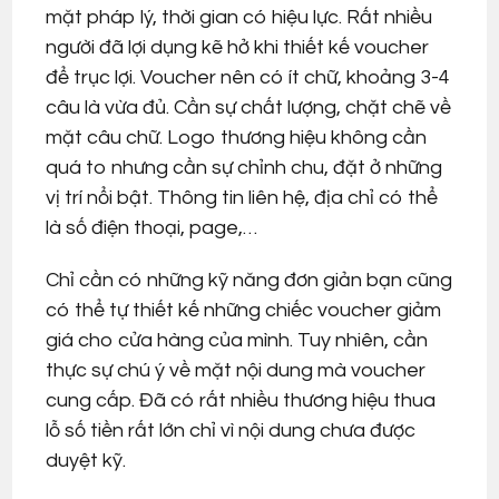
mặt pháp lý, thời gian có hiệu lực. Rất nhiều
người đã lợi dụng kẽ hở khi thiết kế voucher
để trục lợi. Voucher nên có ít chữ, khoảng 3-4
câu là vừa đủ. Cần sự chất lượng, chặt chẽ về
mặt câu chữ. Logo thương hiệu không cần
quá to nhưng cần sự chỉnh chu, đặt ở những
vị trí nổi bật. Thông tin liên hệ, địa chỉ có thể
là số điện thoại, page,…
Chỉ cần có những kỹ năng đơn giản bạn cũng
có thể tự thiết kế những chiếc voucher giảm
giá cho cửa hàng của mình. Tuy nhiên, cần
thực sự chú ý về mặt nội dung mà voucher
cung cấp. Đã có rất nhiều thương hiệu thua
lỗ số tiền rất lớn chỉ vì nội dung chưa được
duyệt kỹ.