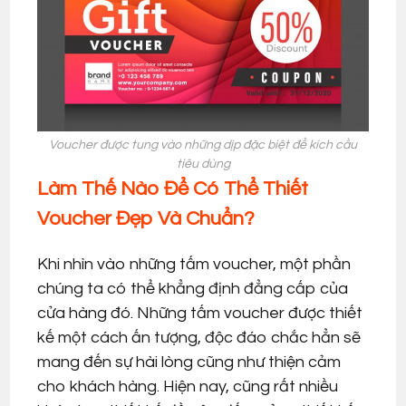
Voucher được tung vào những dịp đặc biệt để kích cầu
tiêu dùng
Làm Thế Nào Để Có Thể Thiết
Voucher Đẹp Và Chuẩn?
Khi nhìn vào những tấm voucher, một phần
chúng ta có thể khẳng định đẳng cấp của
cửa hàng đó. Những tấm voucher được thiết
kế một cách ấn tượng, độc đáo chắc hẳn sẽ
mang đến sự hài lòng cũng như thiện cảm
cho khách hàng. Hiện nay, cũng rất nhiều