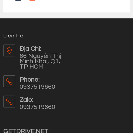
Liên Hệ:
Địa Chỉ:
66 Nguyễn Thị
Minh Khai, Q1,
TP HCM
Phone:
0937519660
Opens
in
Zalo:
your
0937519660
application
Opens
in
your
GETDRIVE.NET
application