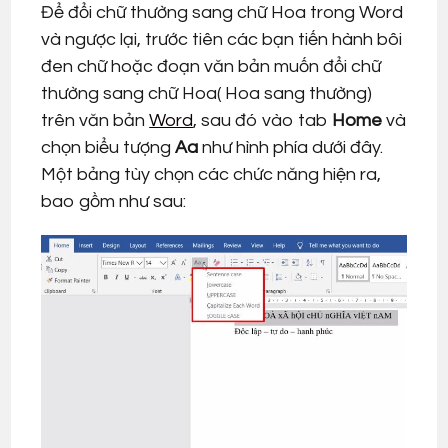
Để đổi chữ thường sang chữ Hoa trong Word
và ngược lại, trước tiên các bạn tiến hành bôi
đen chữ hoặc đoạn văn bản muốn đổi chữ
thường sang chữ Hoa( Hoa sang thường)
trên văn bản
Word
, sau đó vào tab
Home
và
chọn biểu tượng
Aa
như hình phía dưới đây.
Một bảng tùy chọn các chức năng hiện ra,
bao gồm như sau: