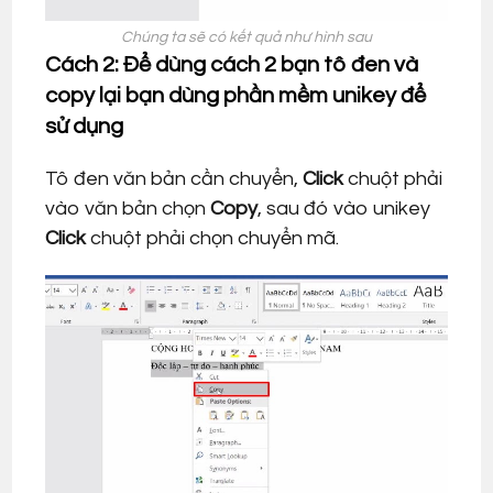
Chúng ta sẽ có kết quả như hình sau
Cách 2: Để dùng cách 2 bạn tô đen và
copy lại bạn dùng phần mềm unikey để
sử dụng
Tô đen văn bản cần chuyển,
Click
chuột phải
vào văn bản chọn
Copy
, sau đó vào unikey
Click
chuột phải chọn chuyển mã.