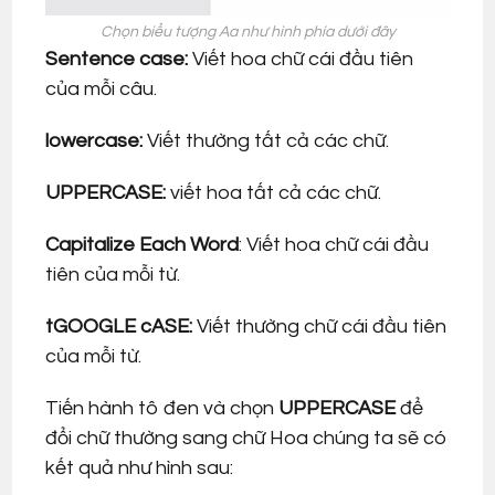
Chọn biểu tượng Aa như hình phía dưới đây
Sentence case:
Viết hoa chữ cái đầu tiên
của mỗi câu.
lowercase:
Viết thường tất cả các chữ.
UPPERCASE:
viết hoa tất cả các chữ.
Capitalize Each Word
: Viết hoa chữ cái đầu
tiên của mỗi từ.
tGOOGLE cASE:
Viết thường chữ cái đầu tiên
của mỗi từ.
Tiến hành tô đen và chọn
UPPERCASE
để
đổi chữ thường sang chữ Hoa chúng ta sẽ có
kết quả như hình sau: