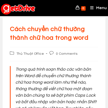
Skip
to
Menu
0
content
Cách chuyển chữ thường
thành chữ hoa trong word
Post
Post
Thủ Thuật Office
0 Comments
category:
comments:
Trong quá trình soạn thảo các văn bản
trên Word để chuyển chữ thường thành
chữ hoa trong word làm như thế nào,
thông thường để viết chữ hoa một đoạn
văn bản chúng ta sẽ bật phím Caps Lock
và bắt đầu nhập văn bản hoặc nhấn Shift