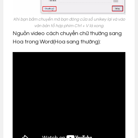
Khi bạn bấm chuyển mã bạn đóng cửa sổ unikey lại và vào
văn bản tổ hợp phím Ctrl + V là xong.
Nguồn video cách chuyển chữ thường sang
Hoa trong Word(Hoa sang thường):