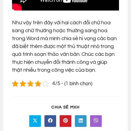
Như vậy trên đây với hai cách đổi chữ hoa
sang chữ thường hoặc thường sang hoa
trong Word mà mình chia sẻ hi vọng các bạn
đã biết thêm được một thủ thuật nhỏ trong
quá trình soạn thảo văn bản. Chúc các bạn
thực hiện chuyển đổi thành công và giúp
thật nhiều trong công việc của bạn.
4/5 - (1 bình chọn)
SHARE
CHIA SẺ MXH
THIS
CONTENT
Opens
Opens
Opens
Opens
Opens
in
in
in
in
in
a
a
a
a
a