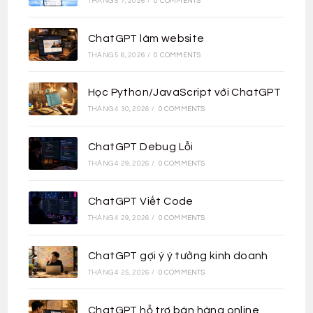
THÁNG 5 7, 2026
/
0 COMMENTS
ChatGPT làm website
THÁNG 5 6, 2026
/
0 COMMENTS
Học Python/JavaScript với ChatGPT
THÁNG 4 30, 2026
/
0 COMMENTS
ChatGPT Debug Lỗi
THÁNG 4 29, 2026
/
0 COMMENTS
ChatGPT Viết Code
THÁNG 4 29, 2026
/
0 COMMENTS
ChatGPT gợi ý ý tưởng kinh doanh
THÁNG 4 25, 2026
/
0 COMMENTS
ChatGPT hỗ trợ bán hàng online