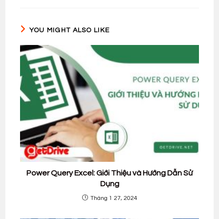
new
new
new
new
new
window
window
window
window
window
YOU MIGHT ALSO LIKE
Power Query Excel: Giới Thiệu và Hướng Dẫn Sử
Dụng
Tháng 1 27, 2024