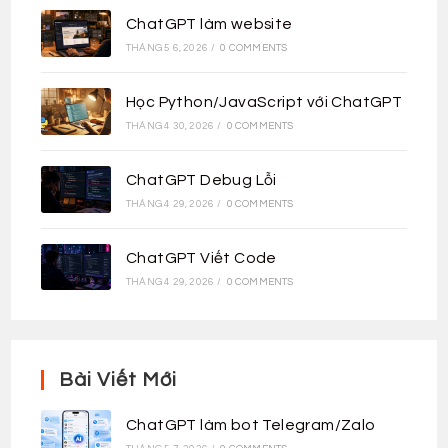
ChatGPT làm website
THÁNG 5 6, 2026
/
0 COMMENTS
Học Python/JavaScript với ChatGPT
THÁNG 4 30, 2026
/
0 COMMENTS
ChatGPT Debug Lỗi
THÁNG 4 29, 2026
/
0 COMMENTS
ChatGPT Viết Code
THÁNG 4 29, 2026
/
0 COMMENTS
Bài Viết Mới
ChatGPT làm bot Telegram/Zalo