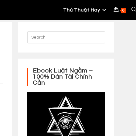
Thủ Thuật Hay
To
0
W
S
Ebook Luật Ngầm –
100% Dân Tài Chính
Cần