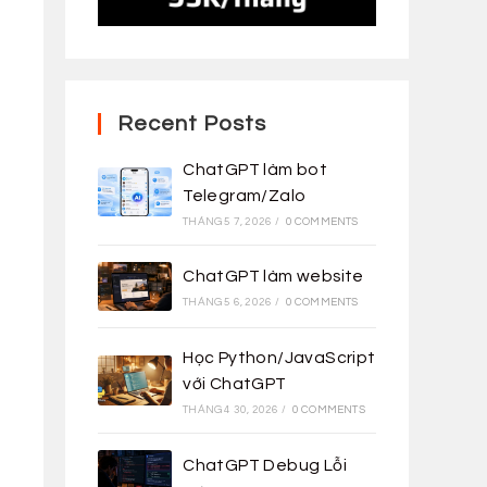
Recent Posts
ChatGPT làm bot
Telegram/Zalo
THÁNG 5 7, 2026
/
0 COMMENTS
ChatGPT làm website
THÁNG 5 6, 2026
/
0 COMMENTS
Học Python/JavaScript
với ChatGPT
THÁNG 4 30, 2026
/
0 COMMENTS
ChatGPT Debug Lỗi