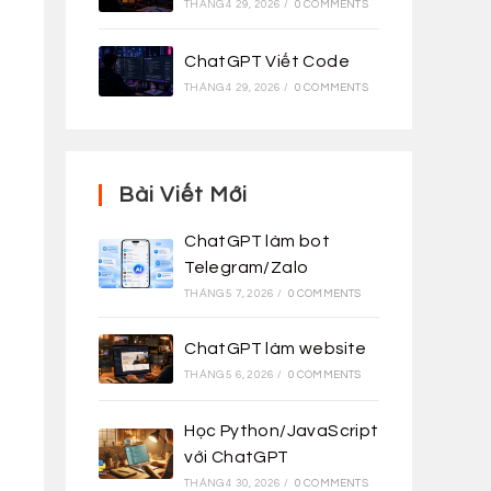
THÁNG 4 29, 2026
/
0 COMMENTS
ChatGPT Viết Code
THÁNG 4 29, 2026
/
0 COMMENTS
Bài Viết Mới
ChatGPT làm bot
Telegram/Zalo
THÁNG 5 7, 2026
/
0 COMMENTS
ChatGPT làm website
THÁNG 5 6, 2026
/
0 COMMENTS
Học Python/JavaScript
với ChatGPT
THÁNG 4 30, 2026
/
0 COMMENTS