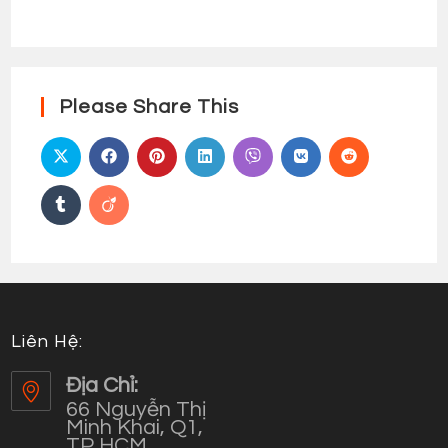
Please Share This
Liên Hệ:
Địa Chỉ:
66 Nguyễn Thị
Minh Khai, Q1,
TP HCM