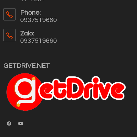
Phone:
0937519660
Opens
in
Zalo:
your
0937519660
application
Opens
in
your
GETDRIVE.NET
application