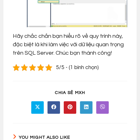
Hãy chắc chắn bạn hiểu rõ về quy trình này,
đặc biệt là khi làm việc với dữ liệu quan trọng
trên SQL Server. Chúc bạn thành công!
5/5 - (1 bình chọn)
SHARE
CHIA SẺ MXH
THIS
CONTENT
Opens
Opens
Opens
Opens
Opens
in
in
in
in
in
a
a
a
a
a
new
new
new
new
new
window
window
window
window
window
YOU MIGHT ALSO LIKE