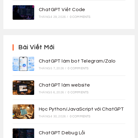
ChatGPT Viết Code
THÁNG 4 29, 2026
/
0 COMMENTS
Bài Viết Mới
ChatGPT làm bot Telegram/Zalo
THÁNG 5 7, 2026
/
0 COMMENTS
ChatGPT làm website
THÁNG 5 6, 2026
/
0 COMMENTS
Học Python/JavaScript với ChatGPT
THÁNG 4 30, 2026
/
0 COMMENTS
ChatGPT Debug Lỗi