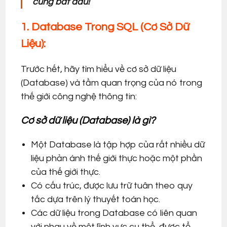
cùng bắt đầu!
1. Database Trong SQL (Cơ Sở Dữ
Liệu):
Trước hết, hãy tìm hiểu về cơ sở dữ liệu
(Database) và tầm quan trọng của nó trong
thế giới công nghệ thông tin:
Cơ sở dữ liệu (Database) là gì?
Một Database là tập hợp của rất nhiều dữ
liệu phản ánh thế giới thực hoặc một phần
của thế giới thực.
Có cấu trúc, được lưu trữ tuân theo quy
tắc dựa trên lý thuyết toán học.
Các dữ liệu trong Database có liên quan
với nhau về một lĩnh vực cụ thể, được tổ