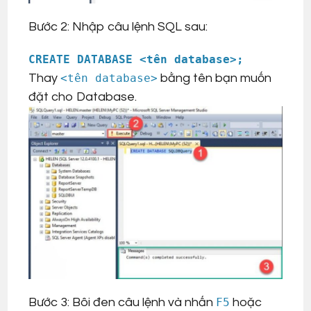
Bước 2: Nhập câu lệnh SQL sau:
CREATE
DATABASE
<
tên database
>
;
Thay
<tên database>
bằng tên bạn muốn
đặt cho Database.
Bước 3: Bôi đen câu lệnh và nhấn
F5
hoặc