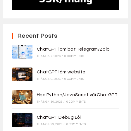
Recent Posts
ChatGPT làm bot Telegram/Zalo
THÁNG 5 7, 2026
/
0 COMMENTS
ChatGPT làm website
THÁNG 5 6, 2026
/
0 COMMENTS
Học Python/JavaScript với ChatGPT
THÁNG 4 30, 2026
/
0 COMMENTS
ChatGPT Debug Lỗi
THÁNG 4 29, 2026
/
0 COMMENTS