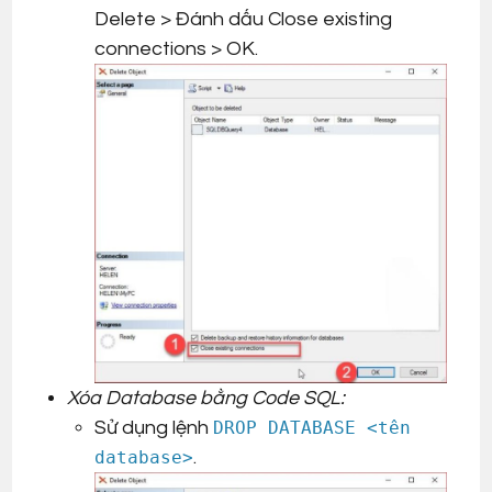
Delete > Đánh dấu Close existing
connections > OK.
Xóa Database bằng Code SQL:
Sử dụng lệnh
DROP DATABASE <tên
database>
.