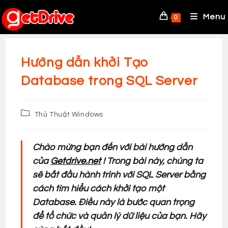
Skip
to
Menu
0
content
Hướng dẫn khởi Tạo
Database trong SQL Server
Post
Thủ Thuật Windows
category:
Chào mừng bạn đến với bài hướng dẫn
của
Getdrive.net
! Trong bài này, chúng ta
sẽ bắt đầu hành trình với SQL Server bằng
cách tìm hiểu cách khởi tạo một
Database. Điều này là bước quan trọng
để tổ chức và quản lý dữ liệu của bạn. Hãy