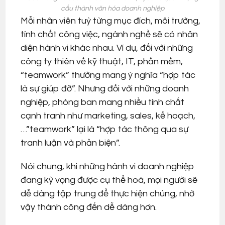
cấu thành văn hóa doanh nghiệp
Mỗi nhân viên tuỳ từng mục đích, môi trường,
tính chất công việc, ngành nghề sẽ có nhân
diện hành vi khác nhau. Ví dụ, đối với những
công ty thiên về kỹ thuật, IT, phần mềm,
“teamwork” thường mang ý nghĩa “hợp tác
là sự giúp đỡ”. Nhưng đối với những doanh
nghiệp, phòng ban mang nhiều tính chất
cạnh tranh như marketing, sales, kế hoạch,
…”teamwork” lại là “hợp tác thông qua sự
tranh luận và phản biện”.
Nói chung, khi những hành vi doanh nghiệp
đang kỳ vọng được cụ thể hoá, mọi người sẽ
dễ dàng tập trung để thực hiện chúng, nhờ
vậy thành công đến dễ dàng hơn.