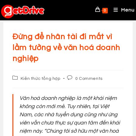
Skip
to
Menu
0
content
Đừng để nhân tài đi mất vì
lầm tưởng về văn hoá doanh
nghiệp
Post
Post
Kiến thức tổng hợp
0 Comments
category:
comments:
Văn hoá doanh nghiệp là một khái niệm
không còn mới mẻ. Tuy nhiên, tại Việt
Nam, các nhà tuyển dụng cũng như ứng
viên vẫn chưa thực sự quan tâm đến khái
niệm này. “Chúng tôi sở hữu một văn hoá