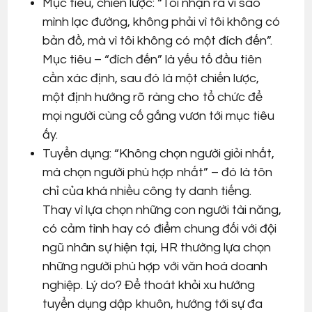
Mục tiêu, chiến lược: “Tôi nhận ra vì sao
mình lạc đường, không phải vì tôi không có
bản đồ, mà vì tôi không có một đích đến”.
Mục tiêu – “đích đến” là yếu tố đầu tiên
cần xác định, sau đó là một chiến lược,
một định hướng rõ ràng cho tổ chức để
mọi người cùng cố gắng vươn tới mục tiêu
ấy.
Tuyển dụng: “Không chọn người giỏi nhất,
mà chọn người phù hợp nhất” – đó là tôn
chỉ của khá nhiều công ty danh tiếng.
Thay vì lựa chọn những con người tài năng,
có cảm tình hay có điểm chung đối với đội
ngũ nhân sự hiện tại, HR thường lựa chọn
những người phù hợp với văn hoá doanh
nghiệp. Lý do? Để thoát khỏi xu hướng
tuyển dụng dập khuôn, hướng tới sự đa