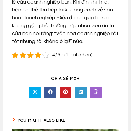
lệ của doanh nghiệp bạn. Khi định hình lại,
bạn có thể thu hẹp lại khoảng cách về văn
hoá doanh nghiệp. Điều đó sẽ giúp bạn sẽ
không gặp phải trường hợp nhân viên ưu tú
của bạn nói rằng: “Văn hoá doanh nghiệp rất
tốt nhưng tôi không ở lại!” nữa.
4/5 - (1 bình chọn)
SHARE
CHIA SẺ MXH
THIS
CONTENT
Opens
Opens
Opens
Opens
Opens
in
in
in
in
in
a
a
a
a
a
new
new
new
new
new
window
window
window
window
window
YOU MIGHT ALSO LIKE