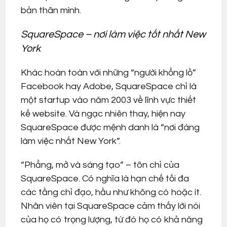
bản thân mình.
SquareSpace – nơi làm việc tốt nhất New
York
Khác hoàn toàn với những “người khổng lồ”
Facebook hay Adobe, SquareSpace chỉ là
một startup vào năm 2003 về lĩnh vực thiết
kế website. Và ngạc nhiên thay, hiện nay
SquareSpace được mệnh danh là “nơi đáng
làm việc nhất New York”.
“Phẳng, mở và sáng tạo” – tôn chỉ của
SquareSpace. Có nghĩa là hạn chế tối đa
các tầng chỉ đạo, hầu như không có hoặc ít.
Nhân viên tại SquareSpace cảm thấy lời nói
của họ có trọng lượng, từ đó họ có khả năng