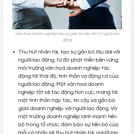
Văn hoá doanh nghiệp tạo sự gắn bó lâu dài từ người lao
động
Thu hút nhân tài, tạo sự gắn bó lâu dài với
người lao động, từ đó phát triển bền vững:
môi trường văn hoá doanh nghiệp tác
động tới thái độ, tinh thần và động cơ của
người lao động. Một văn hoá doanh
nghiệp tốt sẽ tác động tích cực, mang tới
một tinh thần hợp tác, tin cậy và gắn bó
giữa doanh nghiệp với người lao động. Và
một trường doanh nghiệp lành mạnh tiến
bộ trong tổ chức, đảm bảo sự tiến bộ của
mỗi cá nhân sẽ thu hút nhân tài, người lao