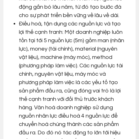
động gắn bó lâu năm, từ đó tạo bước đà
cho sự phát triển bền vững về lâu về dài.
Điều hoà, tận dụng các nguồn lực và tạo
lợi thế cạnh tranh: Một doanh nghiệp luôn
tồn tại tới 5 nguồn lực (5m) gồm man (nhân
lực), money (tài chính), material (nguyên
vật liệu), machine (máy móc), method
(phương pháp làm việc). Các nguồn lực tài
chính, nguyên vật liệu, máy móc và
phương pháp làm việc là các yếu tố tạo
sản phẩm đầu ra, cũng đóng vai trò là lợi
thế cạnh tranh với đối thủ trước khách
hàng. Văn hoá doanh nghiệp sử dụng
nguồn nhân lực điều hoà 4 nguồn lực để
chuyển hoá chúng thành các sản phẩm
đầu ra. Do đó nó tác động to lớn tới hiệu