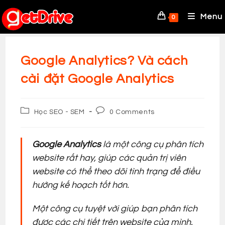
Skip
to
Menu
0
content
Google Analytics? Và cách
cài đặt Google Analytics
Post
Post
Học SEO - SEM
0 Comments
category:
comments:
Google Analytics
là một công cụ phân tích
website rất hay, giúp các quản trị viên
website có thể theo dõi tình trạng để điều
hướng kế hoạch tốt hơn.
Một công cụ tuyệt vời giúp bạn phân tích
được các chi tiết trên website của mình.