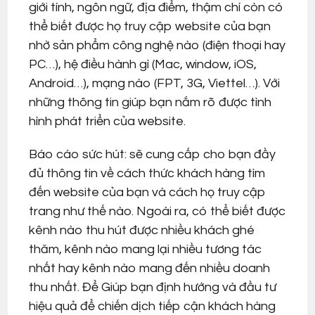
giới tính, ngôn ngữ, địa điểm, thậm chí còn có
thể biết được họ truy cập website của bạn
nhờ sản phẩm công nghệ nào (điện thoại hay
PC…), hệ điều hành gì (Mac, window, iOS,
Android…), mạng nào (FPT, 3G, Viettel…). Với
những thông tin giúp bạn nắm rõ được tình
hình phát triển của website.
Báo cáo sức hút: sẽ cung cấp cho bạn đầy
đủ thông tin về cách thức khách hàng tìm
đến website của bạn và cách họ truy cập
trang như thế nào. Ngoài ra, có thể biết được
kênh nào thu hút được nhiều khách ghé
thăm, kênh nào mang lại nhiều tương tác
nhất hay kênh nào mang đến nhiều doanh
thu nhất. Để Giúp bạn định hướng và đầu tư
hiệu quả để chiến dịch tiếp cận khách hàng