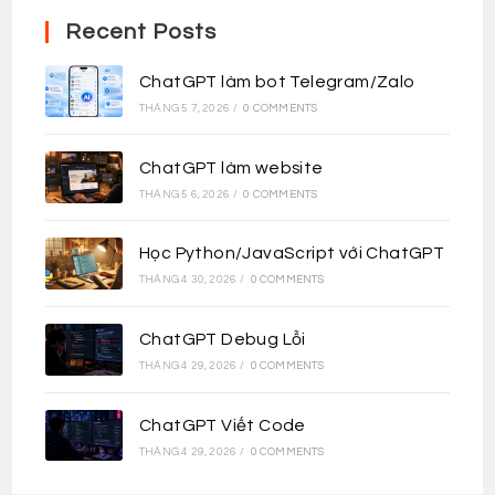
Recent Posts
ChatGPT làm bot Telegram/Zalo
THÁNG 5 7, 2026
/
0 COMMENTS
ChatGPT làm website
THÁNG 5 6, 2026
/
0 COMMENTS
Học Python/JavaScript với ChatGPT
THÁNG 4 30, 2026
/
0 COMMENTS
ChatGPT Debug Lỗi
THÁNG 4 29, 2026
/
0 COMMENTS
ChatGPT Viết Code
THÁNG 4 29, 2026
/
0 COMMENTS