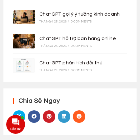
ChatGPT gợi ý ý tưởng kinh doanh
THÁNG 4 25, 2026
/
0 COMMENTS
ChatGPT hỗ trợ bán hàng online
THÁNG 4 25, 2026
/
0 COMMENTS
ChatGPT phân tích đối thủ
THÁNG 4 24, 2026
/
0 COMMENTS
Chia Sẻ Ngay
Liên Hệ