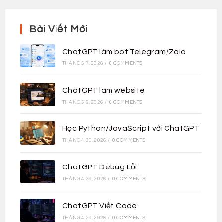
Bài Viết Mới
ChatGPT làm bot Telegram/Zalo
THÁNG 5 7, 2026
/
0 COMMENTS
ChatGPT làm website
THÁNG 5 6, 2026
/
0 COMMENTS
Học Python/JavaScript với ChatGPT
THÁNG 4 30, 2026
/
0 COMMENTS
ChatGPT Debug Lỗi
THÁNG 4 29, 2026
/
0 COMMENTS
ChatGPT Viết Code
THÁNG 4 29, 2026
/
0 COMMENTS