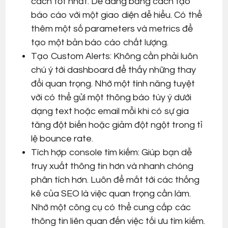
cách tốt nhất. Dễ dàng bằng cách tạo
báo cáo với một giao diện dễ hiểu. Có thể
thêm một số parameters và metrics để
tạo một bản báo cáo chất lượng.
Tạo Custom Alerts: Không cần phải luôn
chú ý tới dashboard để thấy những thay
đổi quan trọng. Nhờ một tính năng tuyệt
vời có thể gửi một thông báo tùy ý dưới
dạng text hoặc email mỗi khi có sự gia
tăng đột biến hoặc giảm đột ngột trong tỉ
lệ bounce rate.
Tích hợp console tìm kiếm: Giúp bạn dễ
truy xuất thông tin hơn và nhanh chóng
phân tích hơn. Luôn để mắt tới các thống
kê của SEO là việc quan trọng cần làm.
Nhờ một công cụ có thể cung cấp các
thông tin liên quan đến việc tối ưu tìm kiếm.