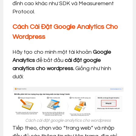
đỉnh cao khác như SDK và Measurement
Protocol.
Cách Cài Đặt Google Analytics Cho
Wordpress
Hãy tạo cho mình một tài khoản
Google
Analytics
để bắt đầu
cài đặt google
analytics cho wordpress.
Giống như hình
dưới:
Cách cài đặt google analytics cho wordpress
Tiếp theo, chọn vào “trang web” và nhập