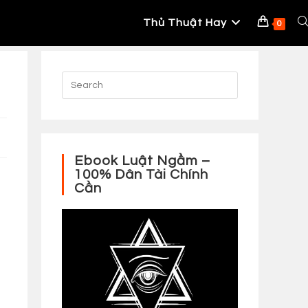
Thủ Thuật Hay
To
0
W
S
Ebook Luật Ngầm –
100% Dân Tài Chính
Cần