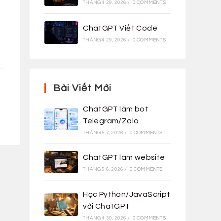
THÁNG 4 29, 2026
/
0 COMMENTS
ChatGPT Viết Code
THÁNG 4 29, 2026
/
0 COMMENTS
Bài Viết Mới
ChatGPT làm bot
Telegram/Zalo
THÁNG 5 7, 2026
/
0 COMMENTS
ChatGPT làm website
THÁNG 5 6, 2026
/
0 COMMENTS
Học Python/JavaScript
với ChatGPT
THÁNG 4 30, 2026
/
0 COMMENTS