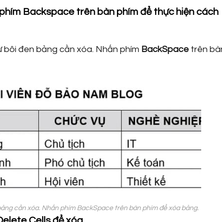
phím Backspace trên bàn phím để thực hiện cách
 tự bôi đen bảng cần xóa. Nhấn phím
BackSpace
trên bà
en bảng cần xóa. Nhấn phím BackSpace trên bàn phím để xóa bảng.
elete Cells để xóa