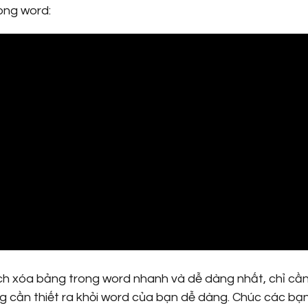
ong word:
ch xóa bảng trong word nhanh và dễ dàng nhất, chỉ cầ
g cần thiết ra khỏi word của bạn dễ dàng. Chúc các bạ