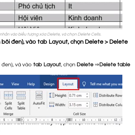
n nhấn vào biểu tượng xóa Delete, và chọn Delete Cells.
bôi đen), vào tab Layout, chọn Delete > Delete
 đen), và vào
tab Layout
, chọn
Delete
⇒
Delete table