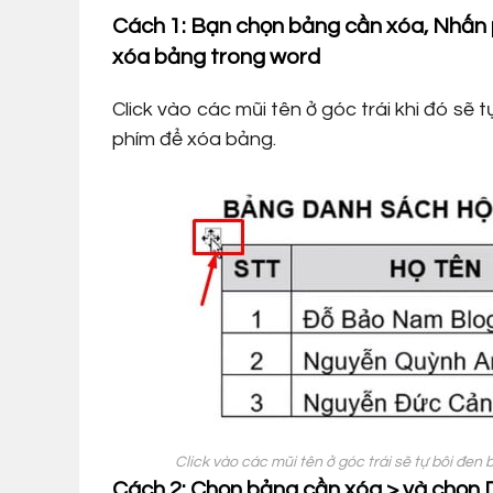
Cách 1: Bạn chọn bảng cần xóa, Nhấn 
xóa bảng trong word
Click vào các mũi tên ở góc trái khi đó sẽ
phím để xóa bảng.
Click vào các mũi tên ở góc trái sẽ tự bôi đ
Cách 2: Chọn bảng cần xóa > và chọn D