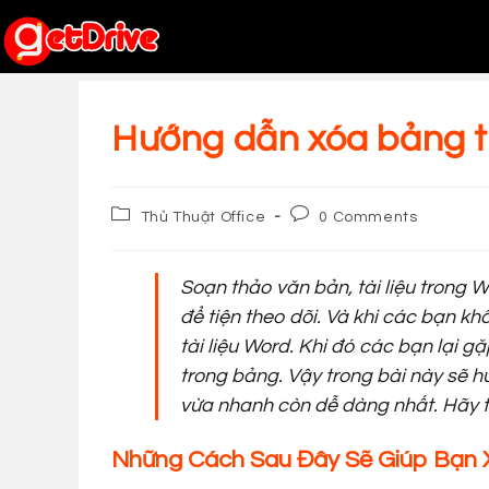
Skip
to
content
Hướng dẫn xóa bảng t
Post
Post
Thủ Thuật Office
0 Comments
category:
comments:
Soạn thảo văn bản, tài liệu trong 
để tiện theo dõi. Và khi các bạn kh
tài liệu Word. Khi đó các bạn lại 
trong bảng. Vậy trong bài này sẽ 
vừa nhanh còn dễ dàng nhất. Hãy t
Những Cách Sau Đây Sẽ Giúp Bạn 